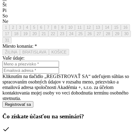
Št
Pi
So
Ne
1
2
3
4
5
6
7
8
9
10
11
12
13
14
15
16
17
18
19
20
21
22
23
24
25
26
27
28
29
30
31
Miesto konania:
*
ŽILINA
BRATISLAVA
KOŠICE
Vaše údaje:
Kliknutím na tlačidlo „REGISTROVAŤ SA“ udeľujem súhlas so
spracovaním
osobných údajov
v rozsahu meno, priezvisko a
emailová adresa spoločnosti Akadémia +, s.r.o. za účelom
kontaktovania mojej osoby vo veci dohodnutia termínu osobného
stretnutia.
Registrovať sa
Čo získate účasťou na seminári?