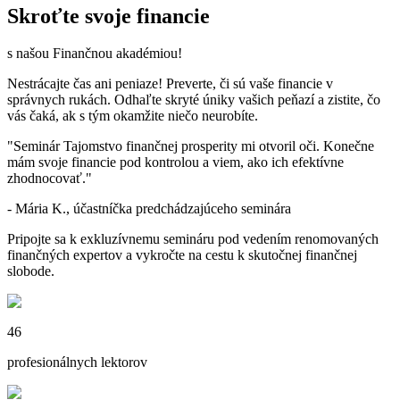
Skroťte svoje financie
s našou Finančnou akadémiou!
Nestrácajte čas ani peniaze!
Preverte, či sú vaše financie v
správnych rukách.
Odhaľte skryté úniky vašich peňazí a zistite, čo
vás čaká, ak s tým okamžite niečo neurobíte.
"Seminár Tajomstvo finančnej prosperity mi otvoril oči. Konečne
mám svoje financie pod kontrolou a viem, ako ich efektívne
zhodnocovať."
- Mária K., účastníčka predchádzajúceho seminára
Pripojte sa k exkluzívnemu semináru
pod vedením renomovaných
finančných expertov
a vykročte na cestu k skutočnej finančnej
slobode.
46
profesionálnych lektorov